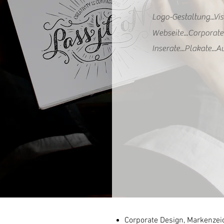
Logo-Gestaltung...Vis
Webseite...Corporat
Inserate...Plakate...
Corporate Design, Markenzei