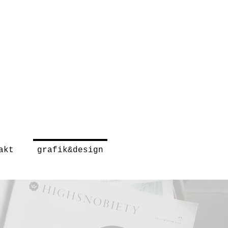
akt
grafik&design