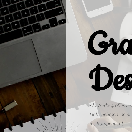
Gra
Des
Als Werbegrafik-Desi
Unternehmen, deine 
ins Rampenlicht.