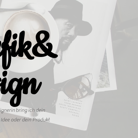
fik&
ign
gnerin bring ich dein
Idee oder dein Produkt