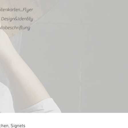
itenkarten...Flyer
&
e Design
Identity
Autobeschriftung
chen, Signets