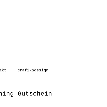
akt
grafik&design
ning Gutschein