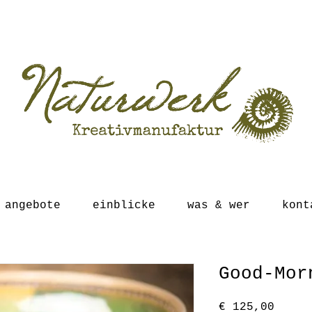
angebote
einblicke
was & wer
kont
Good-Mor
Preis
€ 125,00